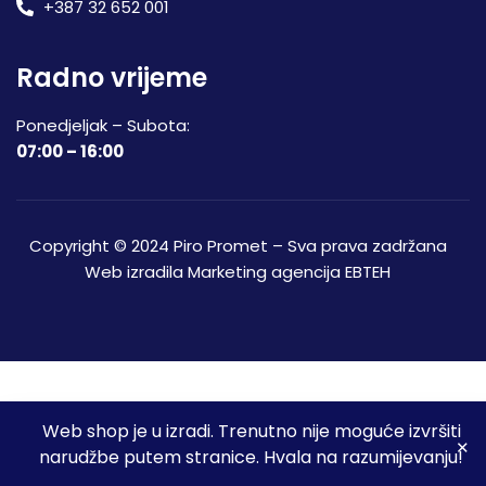
+387 32 652 001
Radno vrijeme
Ponedjeljak – Subota:
07:00 – 16:00
Copyright © 2024 Piro Promet – Sva prava zadržana
Web izradila
Marketing agencija EBTEH
Web shop je u izradi. Trenutno nije moguće izvršiti
3
narudžbe putem stranice. Hvala na razumijevanju!
Početna
Shop
Spremljeni proizvodi
Moj račun