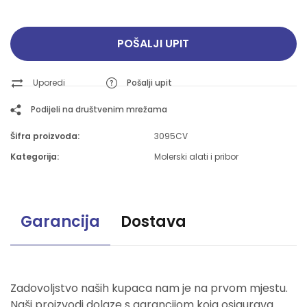
POŠALJI UPIT
Uporedi
Pošalji upit
Podijeli na društvenim mrežama
Šifra proizvoda:
3095CV
Kategorija:
Molerski alati i pribor
Garancija
Dostava
Zadovoljstvo naših kupaca nam je na prvom mjestu.
Naši proizvodi dolaze s garancijom koja osigurava