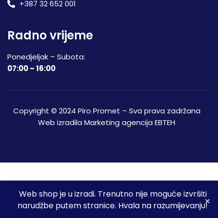
+387 32 652 001
Radno vrijeme
Ponedjeljak – Subota:
07:00 – 16:00
Copyright © 2024 Piro Promet – Sva prava zadržana
Web izradila
Marketing agencija EBTEH
Web shop je u izradi. Trenutno nije moguće izvršiti
3
narudžbe putem stranice. Hvala na razumijevanju!
Početna
Shop
Spremljeni proizvodi
Moj račun