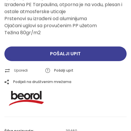
Izrađena PE Tarpaulina, otporna je na vodu, plesan i
ostale atmosferske uticaje
Prstenovi su izrađeni od aluminijuma
Ojačani uglovi sa provučenim PP užetom
Težina 80gr/m2
POŠALJI UPIT
Uporedi
Pošalji upit
Podijeli na društvenim mrežama
Šifra proizvoda:
39460