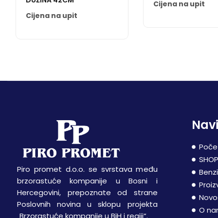
DUŽINA 42CM
Cijena na upit
Cijena na upit
Navi
Poče
SHO
Piro promet d.o.o. se svrstava među
Benz
brzorastuće kompanije u Bosni i
Proiz
Hercegovini, prepoznate od strane
Novo
Poslovnih novina u sklopu projekta
O n
„Brzorastuće kompanije u BiH i regiji“.