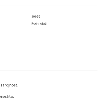
39656
Ručni alati
 trajnost.
jestite.