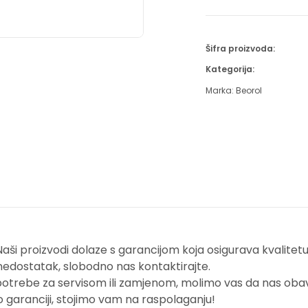
Šifra proizvoda:
Kategorija:
Marka:
Beorol
i proizvodi dolaze s garancijom koja osigurava kvalitetu i
nedostatak, slobodno nas kontaktirajte.
potrebe za servisom ili zamjenom, molimo vas da nas obavi
o garanciji, stojimo vam na raspolaganju!