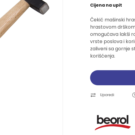
Cijena na upit
Pogledajte ponudu
Pogledajte ponudu
Pogledajte ponudu
Pogledajte ponudu
Čekić mašinski hra
Ručni alati
Ručni alati
Brusne trake i ploče
Brusne trake i ploče
hrastovom drškom 
omogućava lakši rad 
Pogledajte ponudu
Pogledajte ponudu
Pogledajte ponudu
Pogledajte ponudu
vrste poslova i kor
zaliveni sa gornje 
korišćenja.
Uporedi