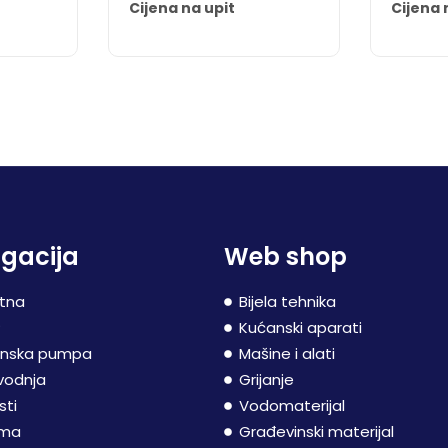
Cijena na upit
Cijena 
gacija
Web shop
tna
Bijela tehnika
P
Kućanski aparati
inska pumpa
Mašine i alati
vodnja
Grijanje
sti
Vodomaterijal
ama
Građevinski materijal