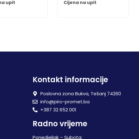
na upit
Cijena na upit
Kontakt informacije
Poslovna zona Bukva, Tešanj 74260
info@piro-promet.ba
+387 32 652 001
Radno vrijeme
Ponedjeljak – Subota: