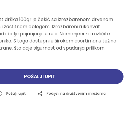
Pogledajte ponudu
Pogledajte ponudu
st drška 100gr je čekić sa izrezbarenom drvenom
i zaštitnom oblogom. Izrezbareni rukohvat
i bolje prijanjanje u ruci. Namenjeni za različite
isnika. S toga dostupni u širokom asortimanu težina
strane, što daje sigurnost od spadanja prilikom
POŠALJI UPIT
Pošalji upit
Podijeli na društvenim mrežama