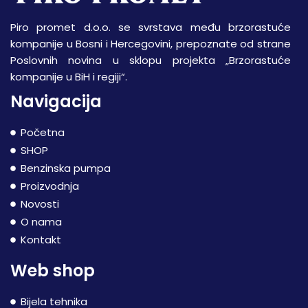
Piro promet d.o.o. se svrstava među brzorastuće
kompanije u Bosni i Hercegovini, prepoznate od strane
Poslovnih novina u sklopu projekta „Brzorastuće
kompanije u BiH i regiji“.
Navigacija
Početna
SHOP
Benzinska pumpa
Proizvodnja
Novosti
O nama
Kontakt
Web shop
Bijela tehnika