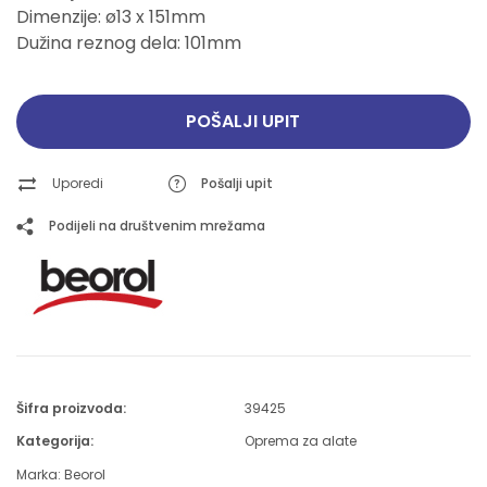
Dimenzije: ø13 x 151mm
Dužina reznog dela: 101mm
POŠALJI UPIT
Uporedi
Pošalji upit
Podijeli na društvenim mrežama
Šifra proizvoda:
39425
Kategorija:
Oprema za alate
Marka:
Beorol