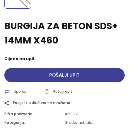
BURGIJA ZA BETON SDS+
14MM X460
Cijena na upit
POŠALJI UPIT
Uporedi
Pošalji upit
Podijeli na društvenim mrežama
Šifra proizvoda:
4219CV
Kategorija:
Građevinski alati