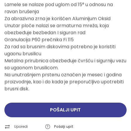
Lamele se nalaze pod uglom od 15° u odnosu na
ravan brušenja
Za abrazivna zrna je korišćen Aluminijum Oksid
Unutar ploče nalazi se armaturna mreža, koja
obezbeđuje bezbedan I siguran rad
Granulacija P60 prečnika Fi 115
Za rad sa brusnim diskovima potrebno je koristiti
ugaonu brusilicu
Metalna prirubnica obezbeđuje čvršću i sigurniju vezu
sa ugaonom brusilicom.
Na unutrašnjem prstenu označen je mesec i godina
proizvodnje, kao i do kada je preporučljivo upotrebiti
brusni disk.
POŠALJI UPIT
Uporedi
Pošalji upit