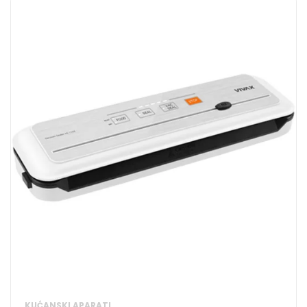
KUĆANSKI APARATI