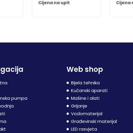
Cijena na upit
Cijena 
gacija
Web shop
tna
Bijela tehnika
P
Kućanski aparati
inska pumpa
Mašine i alati
vodnja
Grijanje
sti
Vodomaterijal
ama
Građevinski materijal
akt
LED rasvjeta