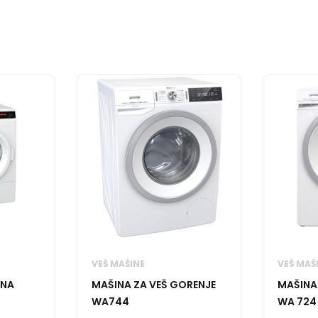
VEŠ MAŠINE
VEŠ MAŠ
INA
MAŠINA ZA VEŠ GORENJE
MAŠINA
WA744
WA 724