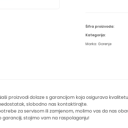
Šifra proizvoda:
Kategorija:
Marka:
Gorenje
i proizvodi dolaze s garancijom koja osigurava kvalitetu i
nedostatak, slobodno nas kontaktirajte.
potrebe za servisom ili zamjenom, molimo vas da nas obavi
o garanciji, stojimo vam na raspolaganju!