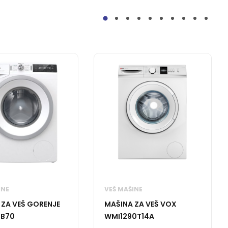
INE
VEŠ MAŠINE
 ZA VEŠ GORENJE
MAŠINA ZA VEŠ VOX
 B70
WMI1290T14A