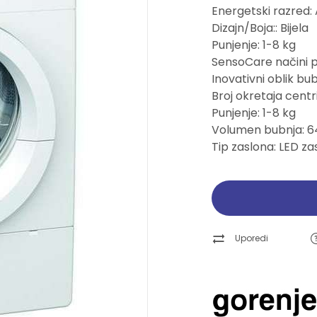
Energetski razred:
Pogledajte ponudu
Pogledajte ponudu
Pogledajte ponudu
Pogledajte ponudu
Dizajn/Boja:: Bijela
Punjenje: 1-8 kg
Ručni alati
Ručni alati
Brusne trake i ploče
Brusne trake i ploče
SensoCare načini 
Inovativni oblik b
Pogledajte ponudu
Pogledajte ponudu
Pogledajte ponudu
Pogledajte ponudu
Broj okretaja centr
Punjenje: 1-8 kg
Volumen bubnja: 64
Tip zaslona: LED za
Uporedi