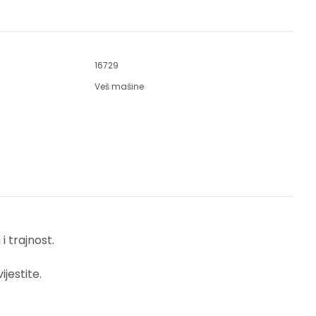
16729
Veš mašine
 trajnost.
jestite.