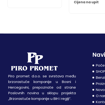
Cijena na upit
Navi
Poče
SHO
Piro promet d.o.o. se svrstava među
Benz
brzorastuće kompanije u Bosni i
Proiz
Hercegovini, prepoznate od strane
Novo
Poslovnih novina u sklopu projekta
O n
„Brzorastuće kompanije u BiH i regiji“.
Kont