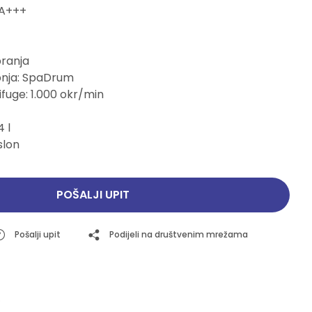
 A+++
Pogledajte ponudu
Pogledajte ponudu
pranja
ubnja: SpaDrum
ifuge: 1.000 okr/min
 l
slon
POŠALJI UPIT
Pošalji upit
Podijeli na društvenim mrežama