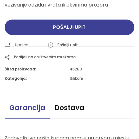
vezivanje odzida i vrata ili okvirima prozora
POŠALJI UPIT
Uporedi
Pošalji upit
Podijeli na društvenim mrežama
Šifra proizvoda:
46288
Kategorija:
Silikoni
Garancija
Dostava
Zadovoljstvo naših kupaca nam je na prvom mjestu.