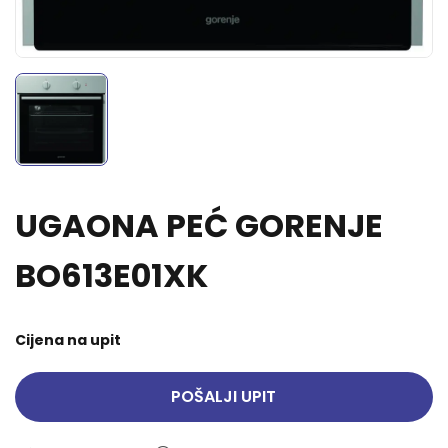
UGAONA PEĆ GORENJE
BO613E01XK
Cijena na upit
POŠALJI UPIT