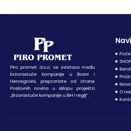
Navi
Poče
SHO
Piro promet d.o.o. se svrstava među
Benz
brzorastuće kompanije u Bosni i
Proiz
Hercegovini, prepoznate od strane
Novo
Poslovnih novina u sklopu projekta
O n
„Brzorastuće kompanije u BiH i regiji“.
Kont