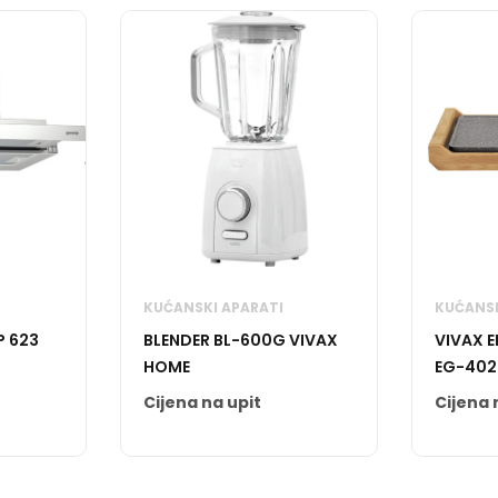
KUĆANSKI APARATI
KUĆANSK
P 623
BLENDER BL-600G VIVAX
VIVAX E
HOME
EG-402
Cijena na upit
Cijena 