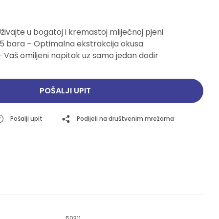
Pogledajte ponudu
Pogledajte ponudu
Uživajte u bogatoj i kremastoj mliječnoj pjeni
 15 bara – Optimalna ekstrakcija okusa
 – Vaš omiljeni napitak uz samo jedan dodir
POŠALJI UPIT
Pošalji upit
Podijeli na društvenim mrežama
50311