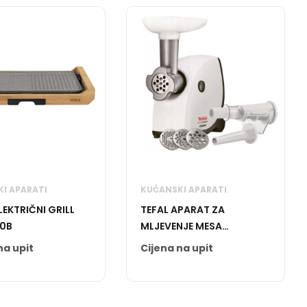
I APARATI
KUĆANSKI APARATI
LEKTRIČNI GRILL
TEFAL APARAT ZA
0B
MLJEVENJE MESA
NE445138 HV4 2000 W
na upit
Cijena na upit
WHT