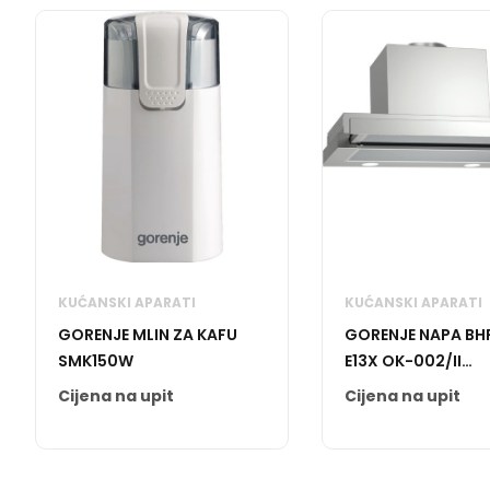
KUĆANSKI APARATI
KUĆANSKI APARATI
GORENJE MLIN ZA KAFU
GORENJE NAPA BH
SMK150W
E13X OK-002/II
BHP623E13X
Cijena na upit
Cijena na upit