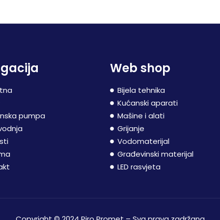
gacija
Web shop
tna
Bijela tehnika
P
Kućanski aparati
inska pumpa
Mašine i alati
vodnja
Grijanje
sti
Vodomaterijal
ama
Građevinski materijal
akt
LED rasvjeta
Copyright © 2024 Piro Promet – Sva prava zadržana