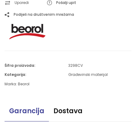
Uporedi
Pošalji upit
Podijeli na društvenim mrežama
Šifra proizvoda:
3298CV
Kategorija:
Građevinski materijal
Marka:
Beorol
Garancija
Dostava