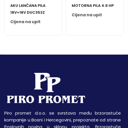
AKU LANČANA PILA
MOTORNA PILA 4.9 HP
18V+18V DUC353Z
Cijena na upit
Cijena na upit
Piro promet d.o.o. se svrstava među brzorastuće
kompanije u Bosni i Hercegovini, prepoznate od strane
Poslovnih novina u sklopu projekta „Brzorastuće