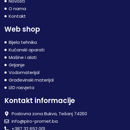
Novosti
O nama
Kontakt
Web shop
Bijela tehnika
Kućanski aparati
Mašine i alati
Grijanje
Vodomaterijal
Građevinski materijal
LED rasvjeta
Kontakt informacije
Poslovna zona Bukva, Tešanj 74260
info@piro-promet.ba
+387 32 652 001